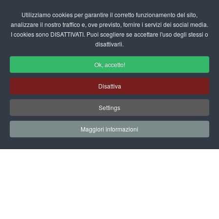
Login/Registrati
Utilizziamo cookies per garantire il corretto funzionamento del sito,
analizzare il nostro traffico e, ove previsto, fornire i servizi dei social media.
I cookies sono DISATTIVATI. Puoi scegliere se accettare l'uso degli stessi o
fas
disattivarli.
fa-
sea
Ok, accetto!
Area Utente
Disattiva
Home
Area Utente
Settings
Maggiori informazioni