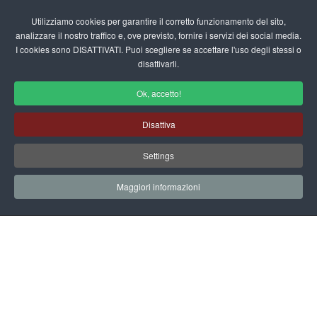
Login/Registrati
Utilizziamo cookies per garantire il corretto funzionamento del sito,
analizzare il nostro traffico e, ove previsto, fornire i servizi dei social media.
I cookies sono DISATTIVATI. Puoi scegliere se accettare l'uso degli stessi o
fas
disattivarli.
fa-
sea
Ok, accetto!
Area Utente
Disattiva
Home
Area Utente
Settings
Maggiori informazioni