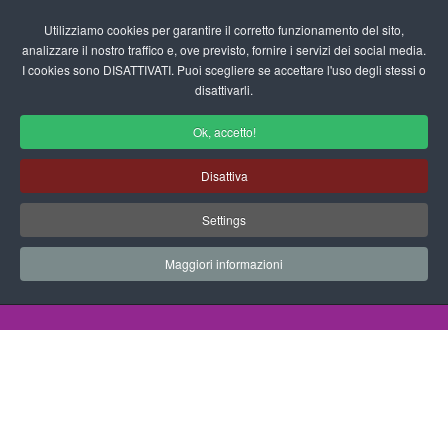
Login/Registrati
Utilizziamo cookies per garantire il corretto funzionamento del sito,
analizzare il nostro traffico e, ove previsto, fornire i servizi dei social media.
I cookies sono DISATTIVATI. Puoi scegliere se accettare l'uso degli stessi o
fas
disattivarli.
fa-
sea
Ok, accetto!
Disegni da Colorare Automobili
Disattiva
Progetti Didattici, Disegni, Schede
Settings
Didattiche e tanto altro ancora.
Maggiori informazioni
Home
Documenti
Disegni da Colorare
Automobili
Auto 2013 22