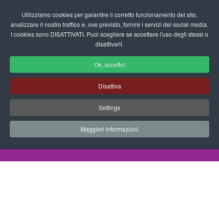
Login/Registrati
Utilizziamo cookies per garantire il corretto funzionamento del sito,
analizzare il nostro traffico e, ove previsto, fornire i servizi dei social media.
I cookies sono DISATTIVATI. Puoi scegliere se accettare l'uso degli stessi o
fas
disattivarli.
fa-
sea
Ok, accetto!
Disegni da Colorare Medioevo
Disattiva
Progetti Didattici, Disegni, Schede
Settings
Didattiche e tanto altro ancora.
Maggiori informazioni
Home
Documenti
Disegni da Colorare
Medioevo
Fatina