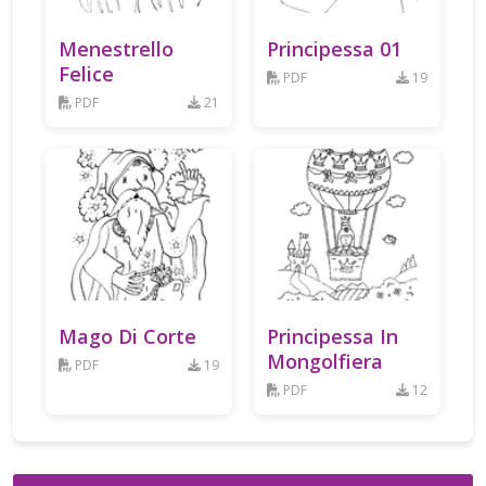
Menestrello
Principessa 01
Felice
PDF
19
PDF
21
Mago Di Corte
Principessa In
Mongolfiera
PDF
19
PDF
12