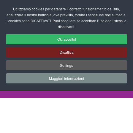
Login/Registrati
Utilizziamo cookies per garantire il corretto funzionamento del sito,
analizzare il nostro traffico e, ove previsto, fornire i servizi dei social media.
I cookies sono DISATTIVATI. Puoi scegliere se accettare l'uso degli stessi o
fas
disattivarli.
fa-
sea
Ok, accetto!
Disegni da Colorare Medioevo
Disattiva
Progetti Didattici, Disegni, Schede
Settings
Didattiche e tanto altro ancora.
Maggiori informazioni
Home
Documenti
Disegni da Colorare
Medioevo
Giullare Ballerino 02