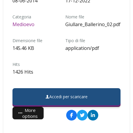
08-06-2014
17-12-2022
Categoria
Nome file
Medioevo
Giullare_Ballerino_02.pdf
Dimensione file
Tipo di file
145.46 KB
application/pdf
Hits
1426 Hits
Accedi per scaricare
More
options