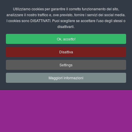
Login/Registrati
Utilizziamo cookies per garantire il corretto funzionamento del sito,
analizzare il nostro traffico e, ove previsto, fornire i servizi dei social media.
I cookies sono DISATTIVATI. Puoi scegliere se accettare l'uso degli stessi o
fas
disattivarli.
fa-
sea
Ok, accetto!
Disegni da Colorare Medioevo
Disattiva
Progetti Didattici, Disegni, Schede
Settings
Didattiche e tanto altro ancora.
Maggiori informazioni
Home
Documenti
Disegni da Colorare
Medioevo
Principessa Giocosa