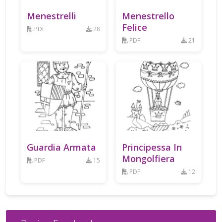
Menestrelli
Menestrello
Felice
PDF
28
PDF
21
Guardia Armata
Principessa In
Mongolfiera
PDF
15
PDF
12