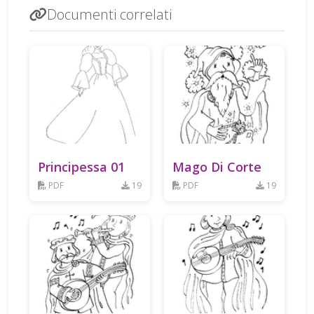
Documenti correlati
Principessa 01
Mago Di Corte
PDF
19
PDF
19