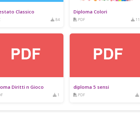
estato Classico
Diploma Colori
C
84
PDF
11
loma Diritti n Gioco
diploma 5 sensi
DF
1
PDF