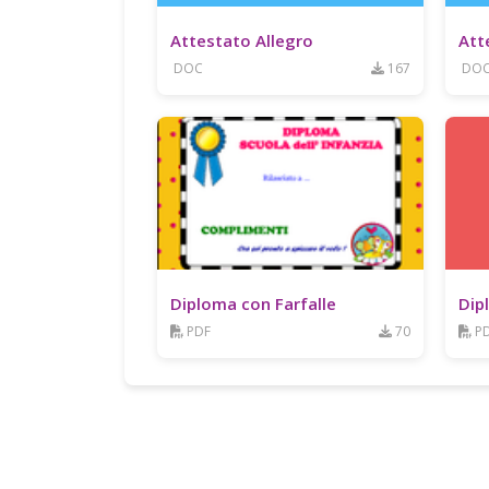
Attestato Allegro
Att
DOC
167
DO
Diploma con Farfalle
Dip
PDF
70
P