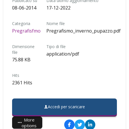
Pubblicato su
Data ultimo aggiornamento
08-06-2014
17-12-2022
Categoria
Nome file
Pregrafisfmo
Pregrafismo_inverno_pupazzo.pdf
Dimensione
Tipo di file
file
application/pdf
75.88 KB
Hits
2361 Hits
Accedi per scaricare
More
options