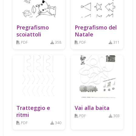
Pregrafismo
Pregrafismo del
scoiattoli
Natale
PDF
358
PDF
311
Tratteggio e
Vai alla baita
ritmi
PDF
303
PDF
340