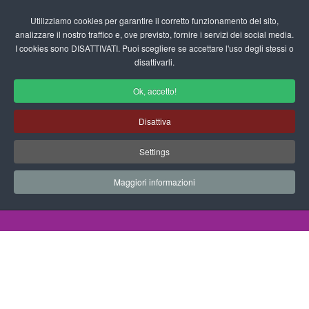
Login/Registrati
Utilizziamo cookies per garantire il corretto funzionamento del sito,
analizzare il nostro traffico e, ove previsto, fornire i servizi dei social media.
I cookies sono DISATTIVATI. Puoi scegliere se accettare l'uso degli stessi o
fas
disattivarli.
fa-
sea
Ok, accetto!
Pregrafismo per la Scuola
Disattiva
dell'Infanzia
Settings
Schede didattiche - Pregrafismo
Maggiori informazioni
Home
Documenti
Schede Didattiche
Pregrafismo
Pregrafismo inverno pupazzo