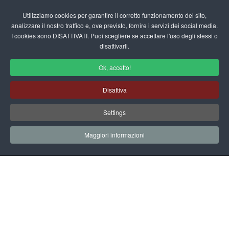
Login/Registrati
Utilizziamo cookies per garantire il corretto funzionamento del sito,
analizzare il nostro traffico e, ove previsto, fornire i servizi dei social media.
I cookies sono DISATTIVATI. Puoi scegliere se accettare l'uso degli stessi o
fas
disattivarli.
fa-
sea
Ok, accetto!
Lavoretti
Disattiva
Home
Scuola Materna
Rubriche
Lavoretti
Settings
Una collana per la Mamma
Maggiori informazioni