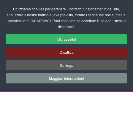
Login/Registrati
Utilizziamo cookies per garantire il corretto funzionamento del sito,
analizzare il nostro traffico e, ove previsto, fornire i servizi dei social media.
I cookies sono DISATTIVATI. Puoi scegliere se accettare l'uso degli stessi o
fas
disattivarli.
fa-
sea
Ok, accetto!
Disegni da Colorare Medioevo
Disattiva
Progetti Didattici, Disegni, Schede
Settings
Didattiche e tanto altro ancora.
Maggiori informazioni
Home
Documenti
Disegni da Colorare
Medioevo