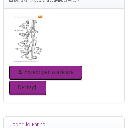
196.42 KB
Data di creazione:
08-06-2014
Accedi per scaricare
Dettagli
Cappello Fatina