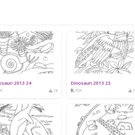
osauri 2013 24
Dinosauri 2013 23
DF
18
PDF
1