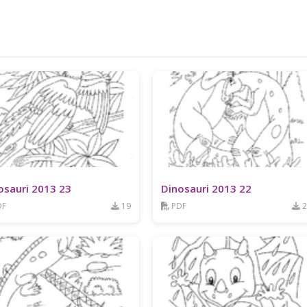
osauri 2013 23
Dinosauri 2013 22
DF
19
PDF
2