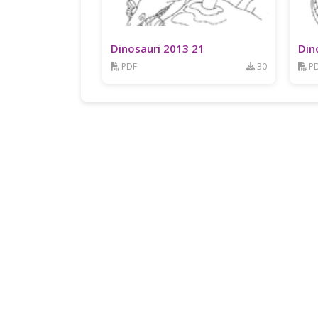
Dinosauri 2013 21
Din
PDF
30
P