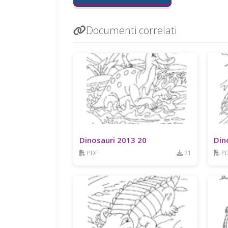
Documenti correlati
Dinosauri 2013 20
Din
PDF
21
P