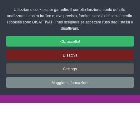
Login/Registrati
Utilizziamo cookies per garantire il corretto funzionamento del sito,
analizzare il nostro traffico e, ove previsto, fornire i servizi dei social media.
I cookies sono DISATTIVATI. Puoi scegliere se accettare l'uso degli stessi o
fas
disattivarli.
fa-
sea
Ok, accetto!
Disegni da Colorare Dinosauri
Disattiva
Progetti Didattici, Disegni, Schede
Settings
Didattiche e tanto altro ancora.
Maggiori informazioni
Home
Documenti
Disegni da Colorare
Dinosauri
Dinosauri 2013 23